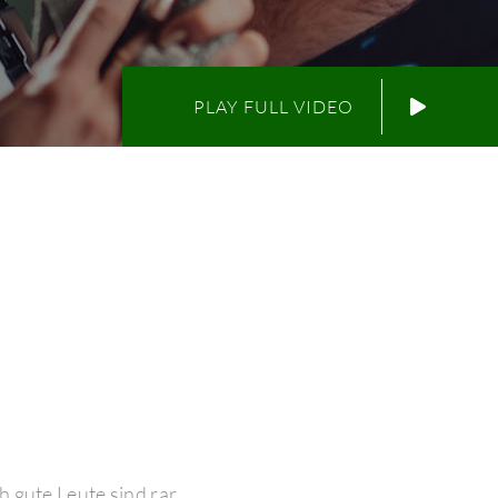
PLAY FULL VIDEO
 gute Leute sind rar.