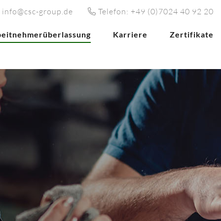
 info@csc-group.de
Telefon: +49 (0)7024 40 92 20
beitnehmerüberlassung
Karriere
Zertifikate