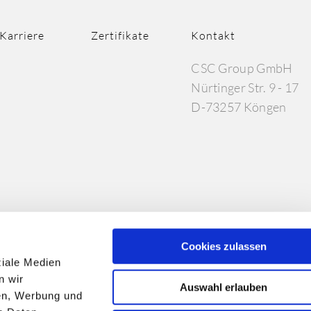
Karriere
Zertifikate
Kontakt
CSC Group GmbH
Nürtinger Str. 9 - 17
D-73257 Köngen
Cookies zulassen
ziale Medien
n wir
Auswahl erlauben
ien, Werbung und