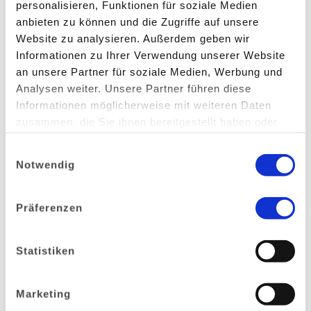
personalisieren, Funktionen für soziale Medien
Spritzen (Nieder- und Hochdruck)
anbieten zu können und die Zugriffe auf unsere
Vakuumtrocknung
Website zu analysieren. Außerdem geben wir
Informationen zu Ihrer Verwendung unserer Website
3-Bad-Korbwaschanlagen
an unsere Partner für soziale Medien, Werbung und
Vollstrom-Feinstfiltration
Analysen weiter. Unsere Partner führen diese
Informationen möglicherweise mit weiteren Daten
Flut-/Spritzwaschen durch Ultraschall
zusammen, die Sie ihnen bereitgestellt haben oder
Dampfreinigen
die sie im Rahmen Ihrer Nutzung der Dienste
Einwilligungsauswahl
gesammelt haben.
Modifiziertes Alkoholreinigen / VE-Spülen /
Notwendig
Konservieren Heißlufttrocknen /
Impulsblastrocknen / Vakuumtrocknen
Präferenzen
Statistiken
Wir verwenden ausschließlich VE-Wasser mit
zugesetztem Spezialreiniger. Wir halten
selbstverständlich alle aktuell gültigen
Marketing