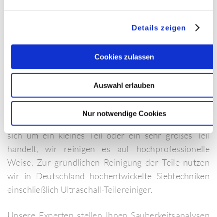
Umweltvorschriften ein. Sauberkeitsanforderungen
mit Partikelgrößen kleiner 400 µm werden erreicht.
Details zeigen
Sie stellen zurecht hohe Anforderungen an die
Reinigung Ihrer Teile – wir als Ihr Partner
Cookies zulassen
unterstützen Sie gerne und kompetent.
Auswahl erlauben
Für die industrielle Teilereinigung in Köngen können
Sie zu uns kommen und unsere Leistungen in
Nur notwendige Cookies
Anspruch nehmen. Egal wie groß Ihr Teil ist, ob es
sich um ein kleines Teil oder ein sehr großes Teil
handelt, wir reinigen es auf hochprofessionelle
Weise. Zur gründlichen Reinigung der Teile nutzen
wir in Deutschland hochentwickelte Siebtechniken
einschließlich Ultraschall-Teilereiniger.
Unsere Experten stellen Ihnen Sauberkeitsanalysen