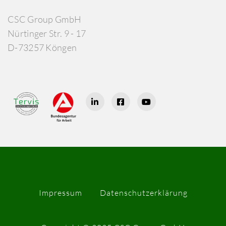
CSC Group GmbH
Nürtinger Str. 9 - 17
D-73257 Köngen
Impressum
Datenschutzerklärung