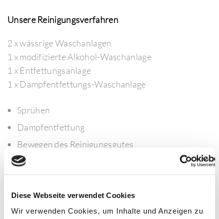
Unsere Reinigungsverfahren
2 x wässrige Waschanlagen
1 x modifizierte Alkohol-Waschanlage
1 x Entfettungsanlage
1 x Dampfentfettungs-Waschanlage
Sprühen
Dampfentfettung
Bewegen des Reinigungsgutes
Drehen, Oszillieren bzw. Schwenken)
Ultraschallbehandlung in verschiedenen
Frequenzen
Diese Webseite verwendet Cookies
Tauchen
Wir verwenden Cookies, um Inhalte und Anzeigen zu