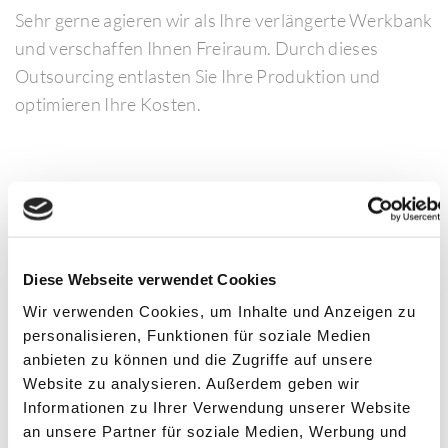
Sehr gerne agieren wir als Ihre verlängerte Werkbank
und verschaffen Ihnen Freiraum. Durch dieses
Outsourcing entlasten Sie Ihre Produktion und
optimieren Ihre Kosten.
Diese Webseite verwendet Cookies
Wir verwenden Cookies, um Inhalte und Anzeigen zu
personalisieren, Funktionen für soziale Medien
anbieten zu können und die Zugriffe auf unsere
Website zu analysieren. Außerdem geben wir
Informationen zu Ihrer Verwendung unserer Website
BAUGRUPPENMONTAGE
an unsere Partner für soziale Medien, Werbung und