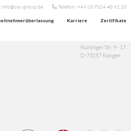
 info@csc-group.de
Telefon: +49 (0)7024 40 92 20
beitnehmerüberlassung
Karriere
Zertifikate
Karriere
Zertifikate
Kontakt
CSC Group GmbH
Nürtinger Str. 9 - 17
D-73257 Köngen