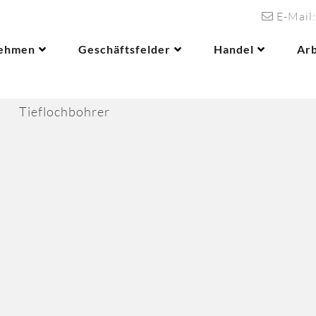
E-Mail:
ehmen
Geschäftsfelder
Handel
Ar
Handel
Arbeitnehmerüberlassung
KFZ Ersatzteile
Tieflochbohrer