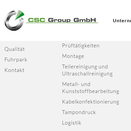
Untern
Unternehmen
Geschäftsfelder
Über uns
Qualität- und
Prüftätigkeiten
Qualität
Montage
Fuhrpark
Teilereinigung und
Kontakt
Ultraschallreinigung
Metall- und
Kunststoffbearbeitung
Kabelkonfektionierung
Tampondruck
Logistik