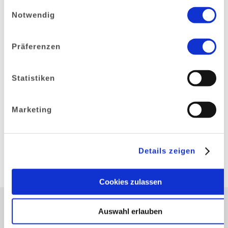
Einwilligungsauswahl
gesammelt haben.
Notwendig
Wenn Flexibilität zum Wettbewerbsvorteil
wird
Präferenzen
24/7 einsatzbereit, wenn jede Stunde zählt
Statistiken
Marketing
Automatisierte Qualitätskontrollen als
Garant für Produktsicherheit
Details zeigen
Cookies zulassen
Auswahl erlauben