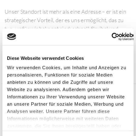
Unser Standort ist mehr als eine Adresse – er ist ein
strategischer Vorteil, der es uns ermöglicht, das zu
tun, wofür wir bekannt sind: schnell, flexibel und
zuverlässig zu agieren, wenn unsere Kunden uns
brauchen.
Diese Webseite verwendet Cookies
Wir verwenden Cookies, um Inhalte und Anzeigen zu
personalisieren, Funktionen für soziale Medien
Aktuelle Beiträge
anbieten zu können und die Zugriffe auf unsere
Website zu analysieren. Außerdem geben wir
Informationen zu Ihrer Verwendung unserer Website
Automobilzulieferung mit Präzision,
an unsere Partner für soziale Medien, Werbung und
Flexibilität und Erfahrung
Analysen weiter. Unsere Partner führen diese
Informationen möglicherweise mit weiteren Daten
zusammen, die Sie ihnen bereitgestellt haben oder
Effiziente Fertigungsprozesse in der
die sie im Rahmen Ihrer Nutzung der Dienste
Automobilzulieferindustrie